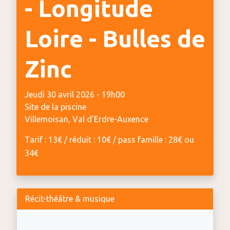
- Longitude
Loire - Bulles de
Zinc
Jeudi 30 avril 2026 - 19h00
Site de la piscine
Villemoisan, Val d’Erdre-Auxence
Tarif : 13€ / réduit : 10€ / pass famille : 28€ ou
34€
Récit-théâtre & musique